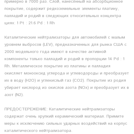
примерно в 7000 раз. Слой, нанесённый на абсорбционное
покрытие, содержит редкоземельные элементы платину,
палладий и родий в следующих относительных концентра
циях: 1 Pt : 21.6 Pd : 1 Rh
Каталитические нейтрализаторы для автомобилей с малым
уровнем выбросов (LEV), предназначенных для рынка США с
2000 модельного года имеют в качестве активной
компоненты только палладий и родий в пропорции 14 Pd : 1
Rh. Металлическое покрытие из платины и палладия
окисляет монооксид углерода и углеводороды и преобразует
их в воду (H2O) и углекислый газ (CO2). Покрытие из родия
убирает кислород из окислов азота (NOx) и преобразует их в
азот (N2).
ПРЕДОСТЕРЕЖЕНИЕ: Каталитические нейтрализаторы
содержат очень хрупкий керамический материал. Примите
меры к исключению сильных ударных воздействий на корпус
каталитического нейтрализатора.