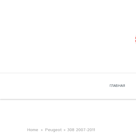
Skip to navigation
Перейти к основному содержанию
ГЛАВНАЯ
ВЫ ЗДЕСЬ
Home
»
Peugeot
» 308 2007-2011