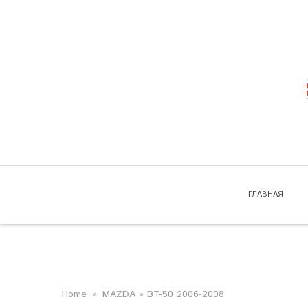
Skip to navigation
Перейти к основному содержанию
ГЛАВНАЯ
ВЫ ЗДЕСЬ
Home
»
MAZDA
» BT-50 2006-2008