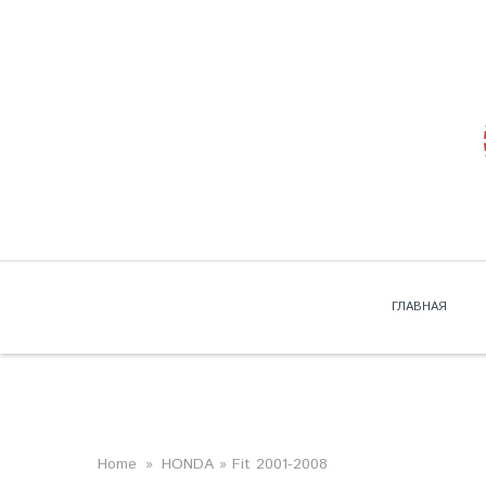
Skip to navigation
Перейти к основному содержанию
ГЛАВНАЯ
ВЫ ЗДЕСЬ
Home
»
HONDA
» Fit 2001-2008