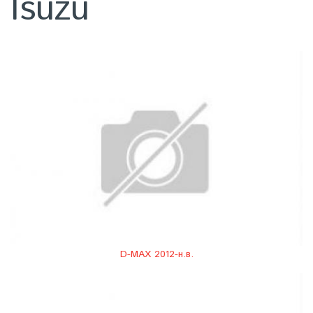
Isuzu
D-MAX 2012-н.в.