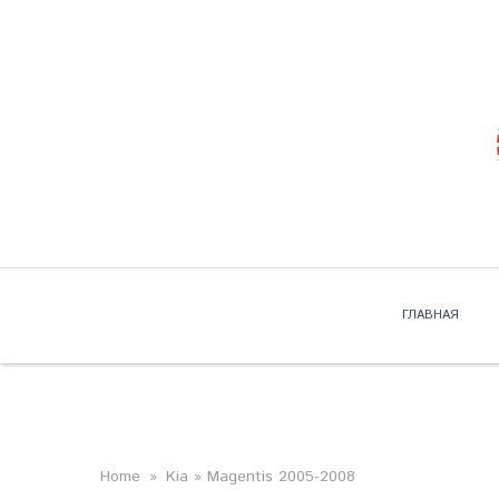
Skip to navigation
Перейти к основному содержанию
ГЛАВНАЯ
ВЫ ЗДЕСЬ
Home
»
Kia
» Magentis 2005-2008