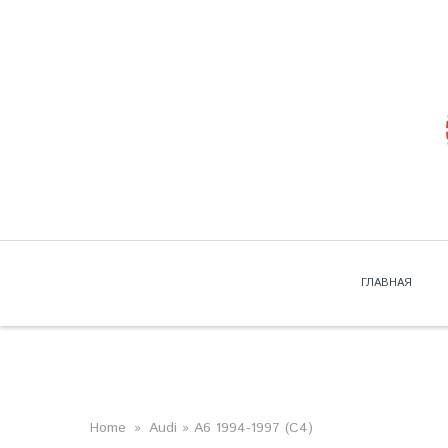
Skip to navigation
Перейти к основному содержанию
ГЛАВНАЯ
ВЫ ЗДЕСЬ
Home
»
Audi
» A6 1994-1997 (C4)