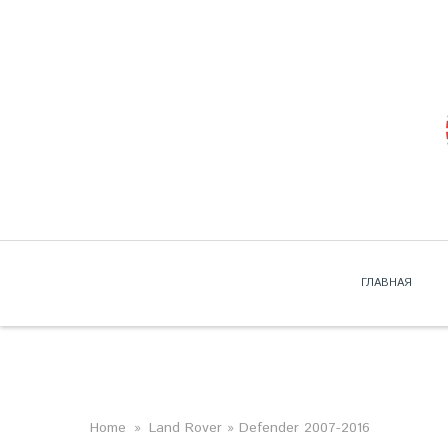
Skip to navigation
Перейти к основному содержанию
ГЛАВНАЯ
ВЫ ЗДЕСЬ
Home
»
Land Rover
» Defender 2007-2016